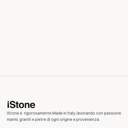
quotazione e realizza i tuoi sogni con i nostri 
materiali di alta qualità.
Richiedi Disponibilità
iStone è  rigorosamente Made in Italy, lavorando con passione 
marmi, graniti e pietre di ogni origine e provenienza.