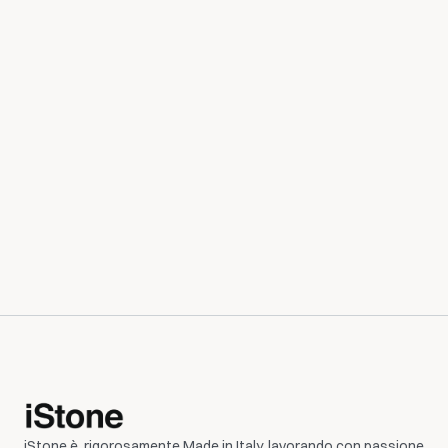
troverai sicuramente il prodotto perfetto per il 
tuo progetto. Verifica la disponibilità, richiedi una 
quotazione e realizza i tuoi sogni con i nostri 
materiali di alta qualità.
Richiedi Disponibilità
iStone è  rigorosamente Made in Italy, lavorando con passione 